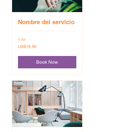
Nombre del servicio
1 hr
19.99
US$19.99
US
dollars
Book Now