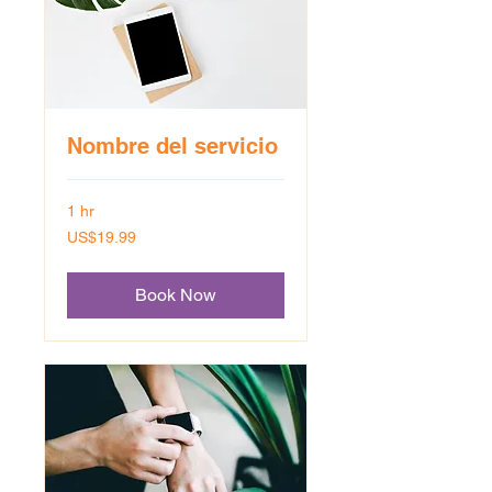
Nombre del servicio
1 hr
19.99
US$19.99
US
dollars
Book Now