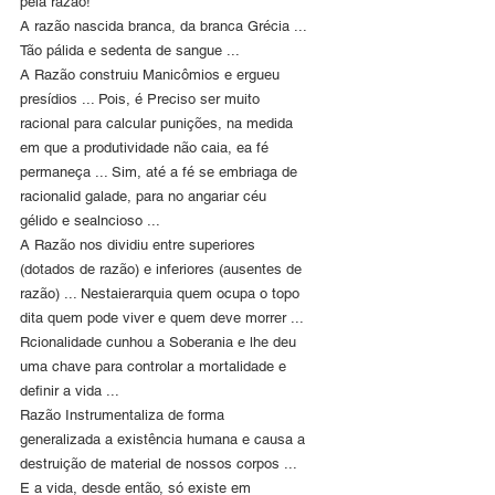
pela razão!
A razão nascida branca, da branca Grécia ... 
Tão pálida e sedenta de sangue ...
A Razão construiu Manicômios e ergueu 
presídios ... Pois, é Preciso ser muito 
racional para calcular punições, na medida 
em que a produtividade não caia, ea fé 
permaneça ... Sim, até a fé se embriaga de 
racionalid galade, para no angariar céu 
gélido e sealncioso ...
A Razão nos dividiu entre superiores 
(dotados de razão) e inferiores (ausentes de 
razão) ... Nestaierarquia quem ocupa o topo 
dita quem pode viver e quem deve morrer ...
Rcionalidade cunhou a Soberania e lhe deu 
uma chave para controlar a mortalidade e 
definir a vida ...
Razão Instrumentaliza de forma 
generalizada a existência humana e causa a 
destruição de material de nossos corpos ... 
E a vida, desde então, só existe em 