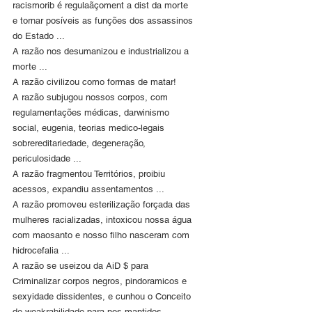
racismorib é regulaãçoment a dist da morte 
e tornar posíveis as funções dos assassinos 
do Estado ...
A razão nos desumanizou e industrializou a 
morte ...
A razão civilizou como formas de matar!
A razão subjugou nossos corpos, com 
regulamentações médicas, darwinismo 
social, eugenia, teorias medico-legais 
sobrereditariedade, degeneração, 
periculosidade ...
A razão fragmentou Territórios, proibiu 
acessos, expandiu assentamentos ...
A razão promoveu esterilização forçada das 
mulheres racializadas, intoxicou nossa água 
com maosanto e nosso filho nasceram com 
hidrocefalia ...
A razão se useizou da AiD $ para 
Criminalizar corpos negros, pindoramicos e 
sexyidade dissidentes, e cunhou o Conceito 
de weakrabilidade para nos mantidos 