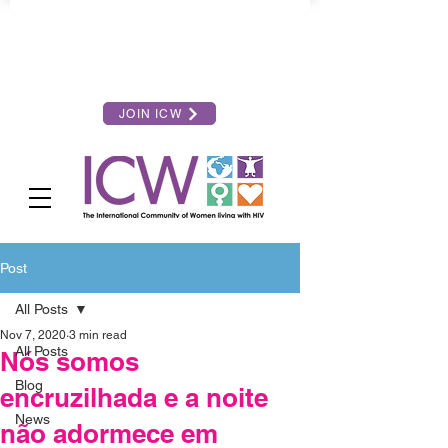
JOIN ICW
Post
All Posts
Nov 7, 2020
3 min read
All Posts
Nós somos
Blog
encruzilhada e a noite
News
não adormece em